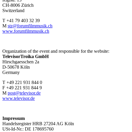
CH-8006 Zürich
Switzerland
T +41 79 403 32 39
M
stz@forumfilmmusik.ch
www.forumfilmmusik.ch
Organization of the event and responsible for the website:
TelevisorTroika GmbH
Hirschgaesschen 2a
D-50678 Köln
Germany
T +49 221 931 844 0
F +49 221 931 844 9
M
post@televisor.de
www.televisor.de
Impressum
Handelsregister HRB 27204 AG Köln
USt-Id-Nr.: DE 178695760